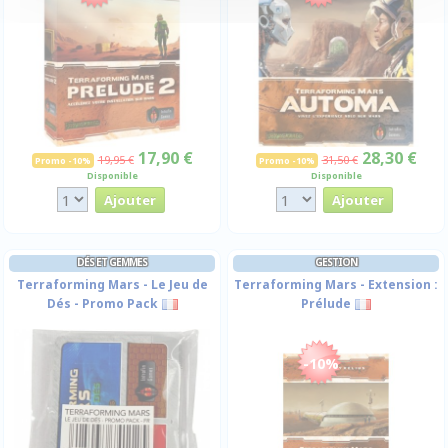
17,90 €
28,30 €
19,95 €
31,50 €
Promo -10%
Promo -10%
Disponible
Disponible
DÉS ET GEMMES
GESTION
Terraforming Mars - Le Jeu de
Terraforming Mars - Extension :
Dés - Promo Pack
Prélude
-10%