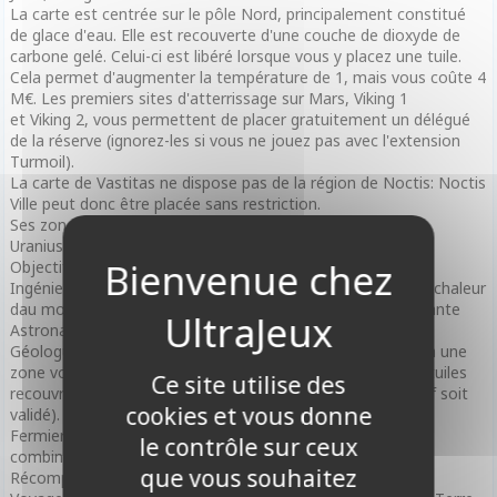
La carte est centrée sur le pôle Nord, principalement constitué
de glace d'eau. Elle est recouverte d'une couche de dioxyde de
carbone gelé. Celui-ci est libéré lorsque vous y placez une tuile.
Cela permet d'augmenter la température de 1, mais vous coûte 4
M€. Les premiers sites d'atterrissage sur Mars, Viking 1
et Viking 2, vous permettent de placer gratuitement un délégué
de la réserve (ignorez-les si vous ne jouez pas avec l'extension
Turmoil).
La carte de Vastitas ne dispose pas de la région de Noctis: Noctis
Ville peut donc être placée sans restriction.
Ses zones volcaniques sont indiquées en gras : Alba Mons,
Uranius Tholus. Hecates Tholus et Elysium - Mons.
Objectifs :
Ingénieur - avoir une production combinée d'énergie et de chaleur
dau moins 10, ANGENNOME • avoir au moins 4 badges Plante
Astronaute - avoir au moins 4 badges Espace.
Géologue - posséder au moins 3 tuiles sur ou adjacentes à une
zone volcanique (vous pouvez placer un cube doré sur les tuiles
Ce site utilise des
recouvrant une zone volcanique jusqu'à ce que cet objectif soit
cookies et vous donne
validé).
Fermier - avoir au moins 5 ressources Animal et Microbe
le contrôle sur ceux
combinées.
que vous souhaitez
Récompense :