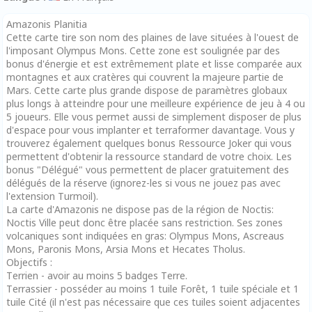
Amazonis Planitia
Cette carte tire son nom des plaines de lave situées à l'ouest de
l'imposant Olympus Mons. Cette zone est soulignée par des
bonus d'énergie et est extrêmement plate et lisse comparée aux
montagnes et aux cratères qui couvrent la majeure partie de
Mars. Cette carte plus grande dispose de paramètres globaux
plus longs à atteindre pour une meilleure expérience de jeu à 4 ou
5 joueurs. Elle vous permet aussi de simplement disposer de plus
d'espace pour vous implanter et terraformer davantage. Vous y
trouverez également quelques bonus Ressource Joker qui vous
permettent d'obtenir la ressource standard de votre choix. Les
bonus "Délégué" vous permettent de placer gratuitement des
délégués de la réserve (ignorez-les si vous ne jouez pas avec
l'extension Turmoil).
La carte d'Amazonis ne dispose pas de la région de Noctis:
Noctis Ville peut donc être placée sans restriction. Ses zones
volcaniques sont indiquées en gras: Olympus Mons, Ascreaus
Mons, Paronis Mons, Arsia Mons et Hecates Tholus.
Objectifs :
Terrien - avoir au moins 5 badges Terre.
Terrassier - posséder au moins 1 tuile Forêt, 1 tuile spéciale et 1
tuile Cité (il n'est pas nécessaire que ces tuiles soient adjacentes