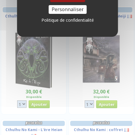
Personnaliser
JEU DE RÔLE
JEU DE RÔLE
Cthulhu No Kami - Kit de l'Eiyu
Cthulhu No Kami - L'ère Meiji
Politique de confidentialité
30,00 €
32,00 €
Disponible
Disponible
JEU DE RÔLE
JEU DE RÔLE
Cthulhu No Kami - L'ère Heian
Cthulhu No Kami : coffret