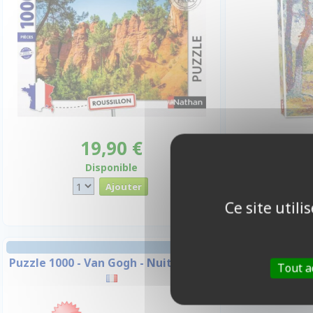
19,90 €
Promo -10
Disponible
Ce site util
Puzzle 1000 - Van Gogh - Nuit Étoilée
Tout a