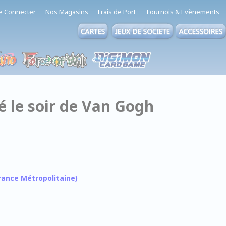
e Connecter
Nos Magasins
Frais de Port
Tournois & Evènements
é le soir de Van Gogh
 France Métropolitaine)