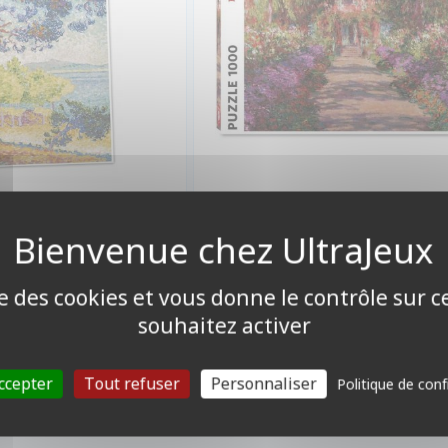
17,90 €
17,90
%
Promo -10%
19,90 €
19,90 €
Disponible
Disponible
ise des cookies et vous donne le contrôle sur 
souhaitez activer
ccepter
Tout refuser
Personnaliser
Politique de conf