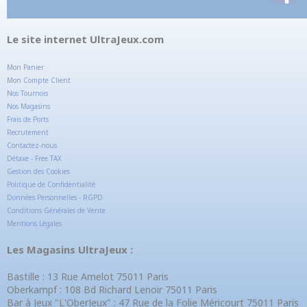
Le site internet UltraJeux.com
Mon Panier
Mon Compte Client
Nos Tournois
Nos Magasins
Frais de Ports
Recrutement
Contactez-nous
Détaxe - Free TAX
Gestion des Cookies
Politique de Confidentialité
Données Personnelles - RGPD
Conditions Générales de Vente
Mentions Légales
Les Magasins UltraJeux :
Bastille : 13 Rue Amelot 75011 Paris
Oberkampf : 108 Bd Richard Lenoir 75011 Paris
Bar à Jeux "L'OberJeux" : 47 Rue de la Folie Méricourt 75011 Paris