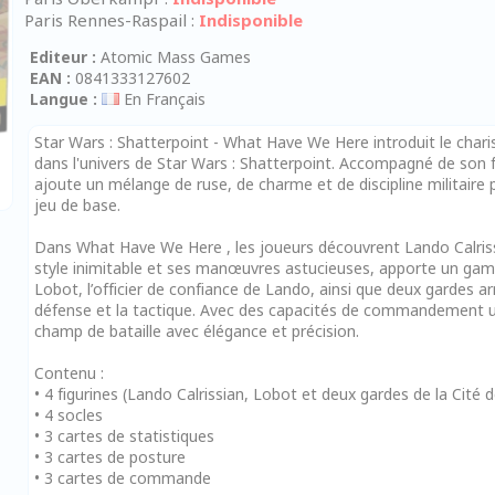
Paris Rennes-Raspail :
Indisponible
Editeur :
Atomic Mass Games
EAN :
0841333127602
Langue :
En Français
Star Wars : Shatterpoint - What Have We Here introduit le char
dans l'univers de Star Wars : Shatterpoint. Accompagné de son fid
ajoute un mélange de ruse, de charme et de discipline militaire
jeu de base.
Dans What Have We Here , les joueurs découvrent Lando Calriss
style inimitable et ses manœuvres astucieuses, apporte un game
Lobot, l’officier de confiance de Lando, ainsi que deux gardes a
défense et la tactique. Avec des capacités de commandement un
champ de bataille avec élégance et précision.
Contenu :
• 4 figurines (Lando Calrissian, Lobot et deux gardes de la Cité
• 4 socles
• 3 cartes de statistiques
• 3 cartes de posture
• 3 cartes de commande