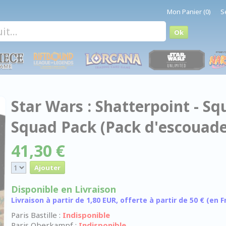
Mon Panier (0)
S
Star Wars : Shatterpoint - 
Squad Pack (Pack d'escouade
41,30 €
Disponible en Livraison
Livraison à partir de 1,80 EUR, offerte à partir de 50 € (en
Paris Bastille :
Indisponible
Paris Oberkampf :
Indisponible