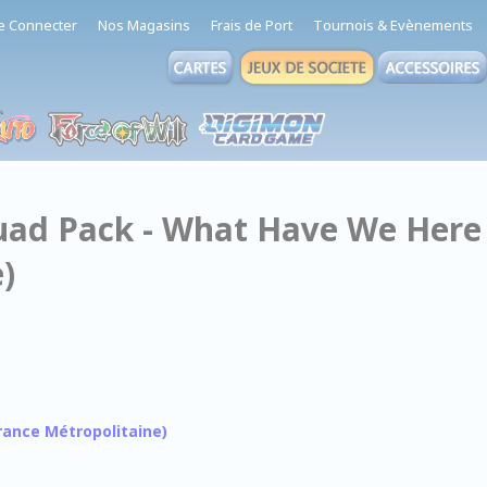
e Connecter
Nos Magasins
Frais de Port
Tournois & Evènements
Squad Pack - What Have We Here
)
 France Métropolitaine)