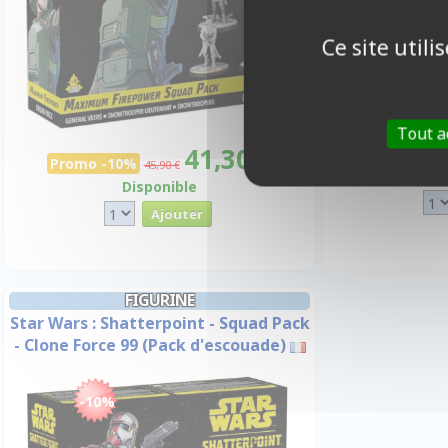
Ce site util
Tout a
1
41,30 €
Promo -10%
45,90 €
Disponible
FIGURINE
Star Wars : Shatterpoint - Squad Pack
- Clone Force 99 (Pack d'escouade)
-10%