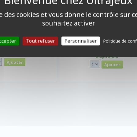
ise des cookies et vous donne le contrôle sur 
souhaitez activer
ccepter
Tout refuser
Personnaliser
Politique de conf
2,90 €
41,30
Promo -10%
45,90 €
Disponible
Disponible