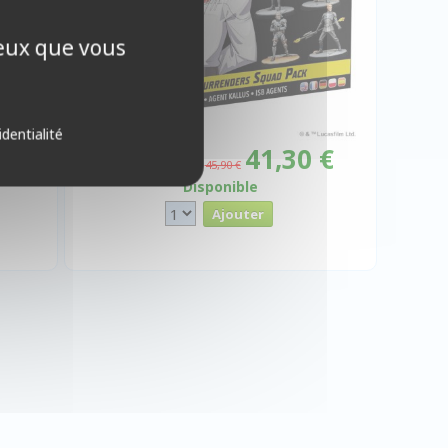
ceux que vous
identialité
 €
41,30 €
Promo -10%
45,90 €
Disponible