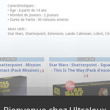
Caractéristiques :
• Âge : à partir de 14 ans
• Nombre de joueurs : 2 joueurs
• Durée de Partie : 90 minutes environ
Mots clefs :
Star Wars, Shatterpoint, Extension, Lando Calrissian, Lobot, Ci
FIGURINE
FIGURINE
hatterpoint - Mission
Star Wars : Shatterpoint - Squ
ontact (Pack Mission)
- This Is The Way (Pack d'esc
-10%