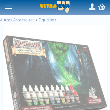
Panneau de gestion des cookies
/
,
Autres Accessoires
Figurine
>
>