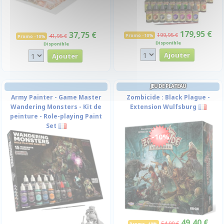
179,95 €
37,75 €
199,95 €
41,95 €
Promo -10%
Promo -10%
Disponible
Disponible
JEU DE PLATEAU
Army Painter - Game Master
Zombicide : Black Plague -
Wandering Monsters - Kit de
Extension Wulfsburg
peinture - Role-playing Paint
Set
-10%
49,40 €
54,90 €
Promo -10%