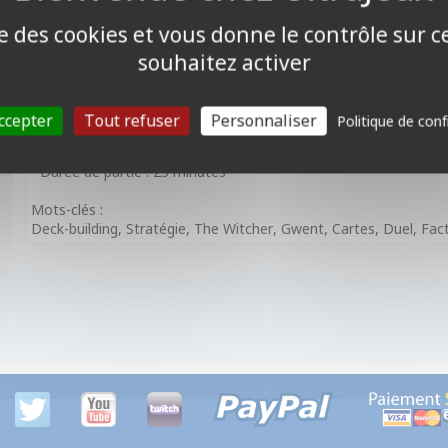
Contenu :
• 444 cartes
ise des cookies et vous donne le contrôle sur 
• 1 plateau de jeu
• 9 jetons
souhaitez activer
• 1 règle du jeu
Caractéristiques :
ccepter
Tout refuser
Personnaliser
Politique de conf
• Âge : à partir de 12 ans
• Nombre de joueurs : 2 joueurs
• Durée de partie : 25 minutes
Mots-clés :
Deck-building, Stratégie, The Witcher, Gwent, Cartes, Duel, Fa