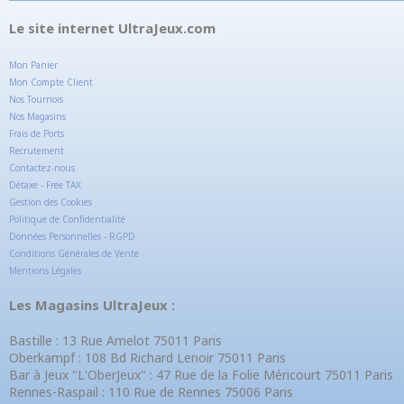
Le site internet UltraJeux.com
Mon Panier
Mon Compte Client
Nos Tournois
Nos Magasins
Frais de Ports
Recrutement
Contactez-nous
Détaxe - Free TAX
Gestion des Cookies
Politique de Confidentialité
Données Personnelles - RGPD
Conditions Générales de Vente
Mentions Légales
Les Magasins UltraJeux :
Bastille : 13 Rue Amelot 75011 Paris
Oberkampf : 108 Bd Richard Lenoir 75011 Paris
Bar à Jeux "L'OberJeux" : 47 Rue de la Folie Méricourt 75011 Paris
Rennes-Raspail : 110 Rue de Rennes 75006 Paris