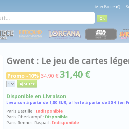
Mon Panier (0)
S
Gwent : Le jeu de cartes lég
31,40 €
Promo -10%
34,90 €
Disponible en Livraison
Livraison à partir de 1,80 EUR, offerte à partir de 50 € (en
Paris Bastille :
Indisponible
Paris Oberkampf :
Disponible
Paris Rennes-Raspail :
Indisponible