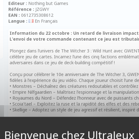
Editeur :
Nothing but Games
Référence :
JZGWY
EAN :
0612735308612
Langue :
En Français
Information du 22 octobre : Un retard de livraison impa
L’envoi de votre commande contenant ce jeu est tributair
Plongez dans l’univers de The Witcher 3 : Wild Hunt avec GWENT :
célèbre jeu de cartes. Incarnez l’une des cinq factions embléma
adversaires dans ce jeu de deck-building compétitif !
Conçu pour célébrer le 10e anniversaire de The Witcher 3, GWE
fidèles à l’expérience du jeu vidéo. Chaque joueur choisit l’une d
• Monstres – Déchaînez des créatures redoutables et contrôlez 
• Empire Nilfgaardien – Maîtrisez l’espionnage et la manipulation
• Royaumes du Nord – Défendez l’honneur avec de puissants chev
• Scoia'tael – Exploitez la ruse et la rapidité des elfes et des rebe
• Skellige – Adoptez un style de jeu agressif et résilient, inspiré d
Avec des cartes superbement illustrées et une mécanique de jeu 
expérience captivante pour les fans de The Witcher et les amate