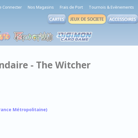
e Connecter
Nos Magasins
Frais de Port
Tournois & Evènements
endaire - The Witcher
 France Métropolitaine)