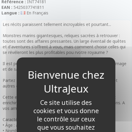
Référence :
INT74181
EAN :
5425037741811
Langue :
En Français
Les récits paraissent tellement incroyables et pourtant...
Monstres marins gigantesques, reliques sacrées à retrouver :
toutes sont des affaires pressantes. Un large éventail de quêtes
et d'aventures s'offrent à vous, mais comment choisir celles qui
se révéleront les plus profitables pou rvotre royaume ?
Il est peut-être temps de faire appel aux conseils de votre mage
et de sa charmante assistante ?
Partez à l'aventure pour découvrir des objets légendaires et
autres cartes incroyables.
Cette extension vous plongera dans le floklore médiéval et
Ce site utilise des
enrichira aussi bien le peu existant que les futures extensions. A
vos armes !
cookies et vous donne
le contrôle sur ceux
Caractéristiques
• Âge : à partir de 14 ans
que vous souhaitez
• Nombre de Joueurs : de 1 joueur