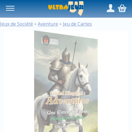
Panneau de gestion des cookies
/
,
Jeux de Société
Aventure
Jeu de Cartes
>
>