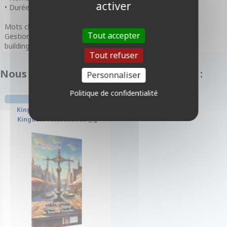
activer
• Durée de Partie : 360 minutes
Mots clefs
Tout accepter
Gestion de main, Narratif, Stratégie, stop ou encore, deck
building, solo, extension
Tout refuser
Nous vous recommandons également :
Personnaliser
Politique de confidentialité
JEU DE CARTES
Kingdom Legacy - Feudal
Kingdom : Marchands