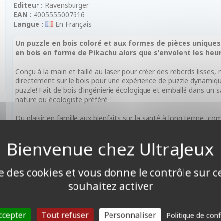
Editeur :
Ravensburger
EAN :
4005555007616
Langue :
En Français
Un puzzle en bois coloré et aux formes de pièces unique
en bois en forme de Pikachu alors que s’envolent les heu
Conçu à la main et taillé au laser pour créer des rebords lisses
directement sur le bois pour une expérience de puzzle dynamiq
puzzle! Fait de bois d’ingénierie écologique et emballé dans un 
nature ou écologiste préféré !
Du plaisir en famille aux bienfaits sur la santé à long terme, com
nombreux éléments positifs ! Un cadeau bien pensé pour un an
puzzles de qualité Ravensburger!
Contenu:
• 1 puzzle de 300 pièces en bois
ise des cookies et vous donne le contrôle sur 
• 1 sachet kraft
souhaitez activer
Mots clés :
Cadeau, Noël, Puzzle, Pokémon, 300 pièces, Bois
ccepter
Tout refuser
Personnaliser
Politique de conf