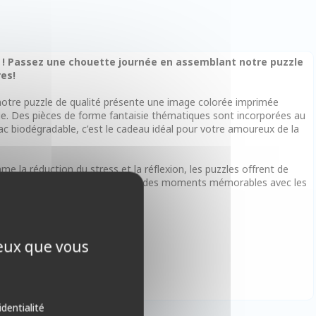
s ! Passez une chouette journée en assemblant notre puzzle
res!
, notre puzzle de qualité présente une image colorée imprimée
ue. Des pièces de forme fantaisie thématiques sont incorporées au
sac biodégradable, c’est le cadeau idéal pour votre amoureux de la
me la réduction du stress et la réflexion, les puzzles offrent de
niversaire, Noël ou autre. Créez des moments mémorables avec les
ceux que vous
identialité