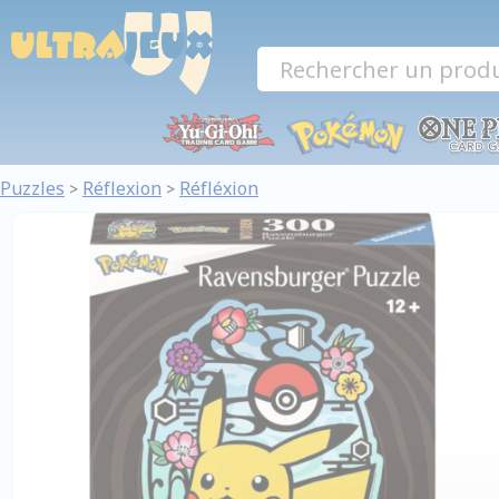
Panneau de gestion des cookies
Puzzles
Réflexion
Réfléxion
>
>