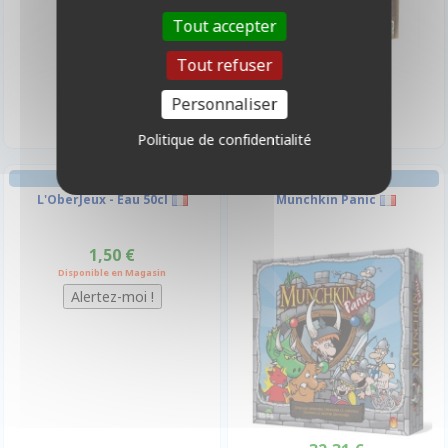
Tout accepter
Tout refuser
15,90 €
Indisponible
Personnaliser
Politique de confidentialité
AMBIANCE
L'OberJeux - Eau 50cl
Munchkin Panic
1,50 €
Disponible en Magasin