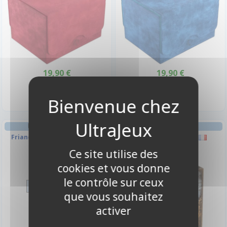
19,90 €
19,90 €
Disponible
Disponible
FRIANDISES & BOISSONS
AMBIANCE
Friandise - Haribo Sachet
Bang! Le Jeu De Dés
Ce site utilise des
2,50 €
cookies et vous donne
Disponible
le contrôle sur ceux
que vous souhaitez
activer