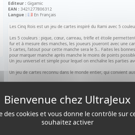
Editeur :
Gigamic
EAN :
3421277806312
Langue :
En Français
Les Cinq Rois est un jeu de cartes inspiré du Rami avec 5 coule
Les 5 couleurs : pique, cœur, carreau, trèfle et étoile permetten
fur et à mesure des manches, les joueurs joueront avec une carte
5 cartes, l’atout pour cette manche sera le 5... Faites les bon
pour marquer manche après manche le moins de points possibl
Un jeu universel et simple pour lequel on enchaîne les parties avec
Un jeu de cartes reconnu dans le monde entier, qui convient aus
Contenu :
• 116 cartes
• Règle du jeu
Caractéristiques :
• Âge : à partir de 8 ans
ise des cookies et vous donne le contrôle sur 
• Nombre de joueurs : de 1 à 7 joueurs
souhaitez activer
• Durée de partie : 30 minutes