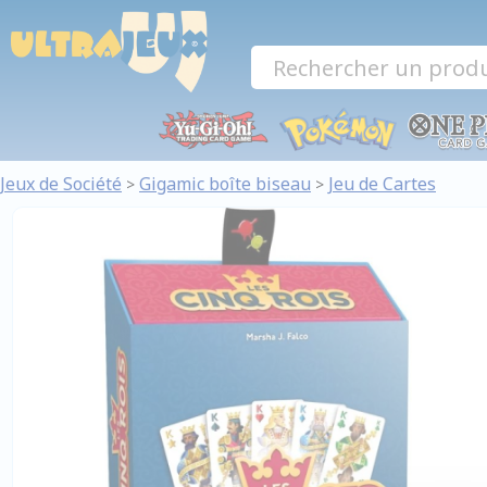
Panneau de gestion des cookies
Jeux de Société
Gigamic boîte biseau
Jeu de Cartes
>
>