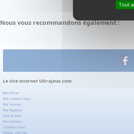
Tout a
Nous vous recommandons également :
Le site internet UltraJeux.com
Mon Panier
Mon Compte Client
Nos Tournois
Nos Magasins
Frais de Ports
Recrutement
Contactez-nous
Détaxe - Free TAX