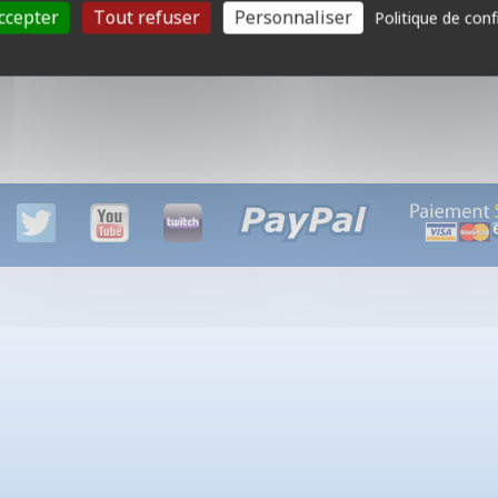
Mots-clés :
ccepter
Tout refuser
Personnaliser
Politique de conf
Rami, jeu de Cartes, familial, règles simples, gigamic, boîte bise