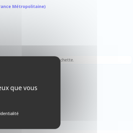
 France Métropolitaine)
ormat 63x88, à l'effigie de Clochette.
ceux que vous
identialité