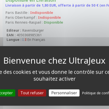
Disponible en Livraison
Livraison à partir de 1,80 EUR, offerte à partir de 50 € (en
Paris Bastille :
Indisponible
Paris Oberkampf :
Indisponible
Paris Rennes-Raspail :
Disponible
Editeur :
Ravensburger
EAN :
4050368985361
Langue :
En Français
Boîte de rangement en plastique pouvant contenir 80 cartes au f
ise des cookies et vous donne le contrôle sur 
souhaitez activer
ccepter
Tout refuser
Personnaliser
Politique de conf