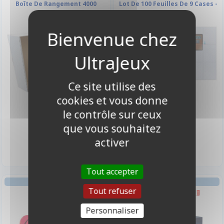
Boîte De Rangement 4000
Lot De 100 Feuilles De 9 Cases -
Cartes
Silver Series
Ce site utilise des
cookies et vous donne
le contrôle sur ceux
que vous souhaitez
12,00 €
24,90 €
Indisponible
Disponible
activer
Tout accepter
GESTION
STRATÉGIE
Tout refuser
Unanimo
Mr Jack - London
Personnaliser