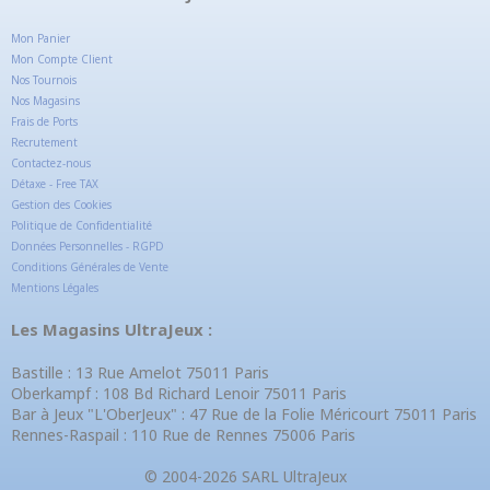
Mon Panier
Mon Compte Client
Nos Tournois
Nos Magasins
Frais de Ports
Recrutement
Contactez-nous
Détaxe - Free TAX
Gestion des Cookies
Politique de Confidentialité
Données Personnelles - RGPD
Conditions Générales de Vente
Mentions Légales
Les Magasins UltraJeux :
Bastille : 13 Rue Amelot 75011 Paris
Oberkampf : 108 Bd Richard Lenoir 75011 Paris
Bar à Jeux "L'OberJeux" : 47 Rue de la Folie Méricourt 75011 Paris
Rennes-Raspail : 110 Rue de Rennes 75006 Paris
© 2004-2026 SARL UltraJeux