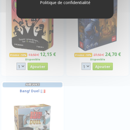
Politique de confidentialité
-10%
-10%
12,15 €
24,70 €
13,50 €
27,50 €
Promo -10%
Promo -10%
Disponible
Disponible
AMBIANCE
Bang! Duel