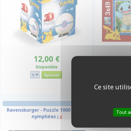
12,00 €
1
Disponible
I
Ce site util
Ravensburger - Puzzle 1000 p - Les
Tout a
nymphéas