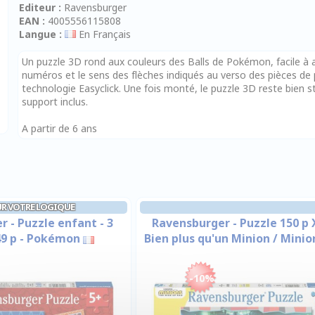
Editeur :
Ravensburger
EAN :
4005556115808
Langue :
En Français
Un puzzle 3D rond aux couleurs des Balls de Pokémon, facile à as
numéros et le sens des flèches indiqués au verso des pièces de 
technologie Easyclick. Une fois monté, le puzzle 3D reste bien st
support inclus.
A partir de 6 ans
UR VOTRE LOGIQUE
 - Puzzle enfant - 3
Ravensburger - Puzzle 150 p 
49 p - Pokémon
Bien plus qu'un Minion / Minio
-10%