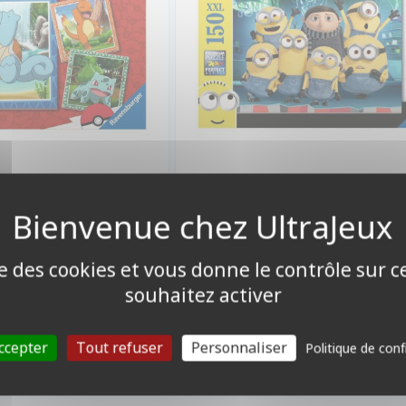
0,90 €
13,50
Promo -10%
15,00 €
ndisponible
Disponible
ise des cookies et vous donne le contrôle sur 
souhaitez activer
ccepter
Tout refuser
Personnaliser
Politique de conf