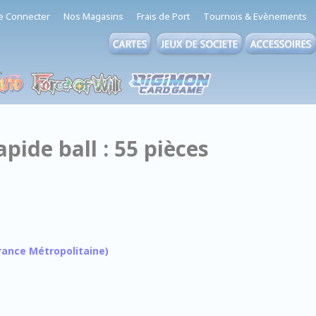
e Connecter
Nos Magasins
Frais de Port
Tournois & Evènements
pide ball : 55 pièces
 France Métropolitaine)