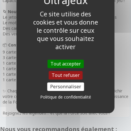
capacité tactique qui protège vos unités dès leur arrivée en jeu !
🌀
Nouveautés principales :
Ce site utilise des
Le jeton Force, au cœur de nouvelles stratégies galactiques
cookies et vous donne
Le mot-clé Dissimulée, pour surprendre vos adversaires
Des cartes Leader et Base exclusives à chaque booster
le contrôle sur ceux
Des versions rares Hyperspace et ultra rares Showcase
que vous souhaitez
📦
Contenu d’un booster (16 cartes) :
activer
9 cartes Communes
3 cartes Peu Communes
1 carte Rare ou Légendaire
Tout accepter
1 carte Leader
1 carte Base ou Jeton
Tout refuser
1 carte brillante (Foil)
Personnaliser
✨ Chaque boîte contient 24 boosters en français, pour enrichir
votre collection ou renforcer vos decks préférés avec la puissance
Politique de confidentialité
de la Force.
Rejoignez les légendes… et que la Force soit avec vous !
Nous vous recommandons également :