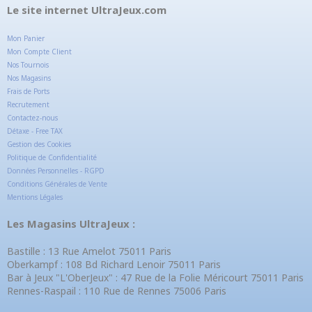
Le site internet UltraJeux.com
Mon Panier
Mon Compte Client
Nos Tournois
Nos Magasins
Frais de Ports
Recrutement
Contactez-nous
Détaxe - Free TAX
Gestion des Cookies
Politique de Confidentialité
Données Personnelles - RGPD
Conditions Générales de Vente
Mentions Légales
Les Magasins UltraJeux :
Bastille : 13 Rue Amelot 75011 Paris
Oberkampf : 108 Bd Richard Lenoir 75011 Paris
Bar à Jeux "L'OberJeux" : 47 Rue de la Folie Méricourt 75011 Paris
Rennes-Raspail : 110 Rue de Rennes 75006 Paris