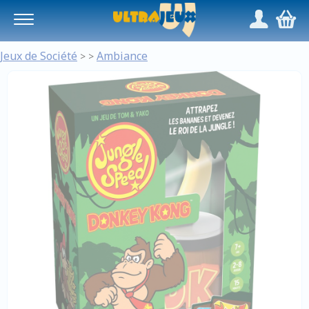
Panneau de gestion des cookies
/
,
Jeux de Société
Ambiance
>
>