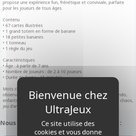
propose une expérience fun, frénétique et conviviale, parfaite
pour les joueurs de tous âges.
Contenu
• 67 cartes illustrées
• 1 grand totem en forme de banane
• 18 petites bananes
• 1 tonneau
• 1 règle du jeu
Caractéristiques
• Âge : à partir de 7 ans
• Nombre de Joueurs : de 2 à 10 joueurs
• Durée de Partie : 15 minutes
Mots clefs
observation, rapidité, réflexes, jungle, Donkey Kong, Nintendo,
enfants, party game, totem, cartes piégeuses, jeu familial, chaos,
jeu d’ambiance, motifs trompeurs, Zygomatic
Nous vous recommandons également :
Ce site utilise des
cookies et vous donne