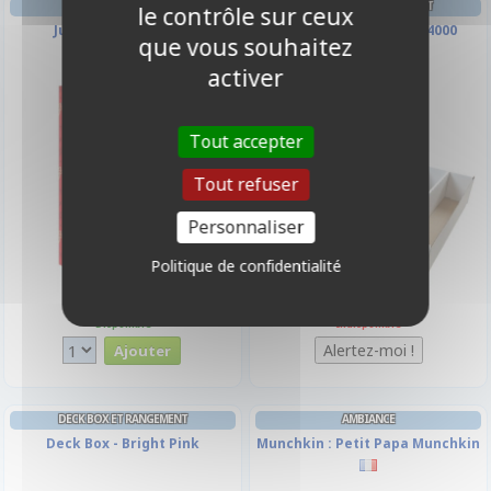
AMBIANCE
DECK BOX ET RANGEMENT
le contrôle sur ceux
Jungle Speed Eco
Boîte De Rangement 4000
que vous souhaitez
Cartes
activer
Tout accepter
Tout refuser
Personnaliser
Politique de confidentialité
26,90 €
12,00 €
Disponible
Indisponible
DECK BOX ET RANGEMENT
AMBIANCE
Deck Box - Bright Pink
Munchkin : Petit Papa Munchkin