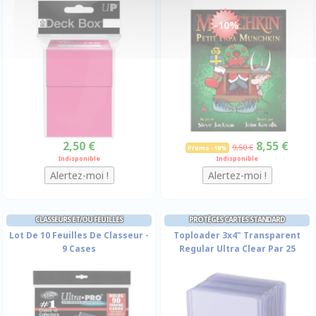
-10%
2,50 €
8,55 €
9,50 €
Promo -10%
Indisponible
Indisponible
CLASSEURS ET/OU FEUILLES
PROTÈGES CARTES STANDARD
Lot De 10 Feuilles De Classeur -
Toploader 3x4" Transparent
9 Cases
Regular Ultra Clear Par 25