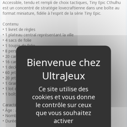
Accessible, tendu et rempli de choix tactiques, Tiny Epic Cthulhu
est un concentré de stratégie lovecraftienne dans une boîte au
format miniature, fidèle à l'esprit de la série Tiny Epic.
Contenu
• 1 livret de règles
• 1 plateau central représentant la ville
• 4 sacs de folie
• 1 toupie de folie
• 8 personnages avec capacités uniques
• 20 cartes Lieu
• 16 cartes Portail
• 1 deck Necronomicon
• 60 jetons de folie
• 20 jetons Shambler
• 1 Grand Ancien aléatoire par partie
Ce site utilise des
• 1 lot de cubes et pions en bois
• 1 boîte compacte au format Tiny Epic
cookies et vous donne
le contrôle sur ceux
Caractéristiques
• Âge : à partir de 14 ans
que vous souhaitez
• Nombre de Joueurs : de 1 à 4 Joueurs
activer
• Durée de Partie : 30 à 60 minutes