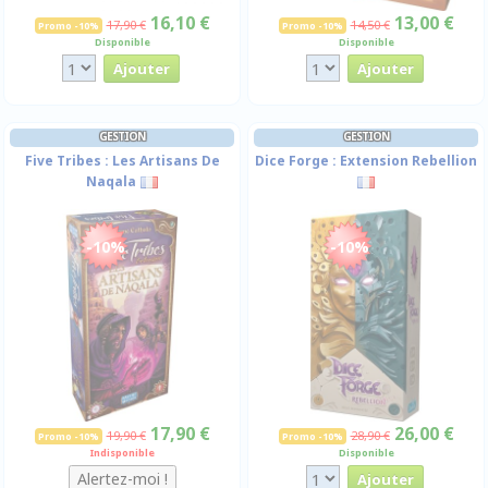
16,10 €
13,00 €
17,90 €
14,50 €
Promo -10%
Promo -10%
Disponible
Disponible
GESTION
GESTION
Five Tribes : Les Artisans De
Dice Forge : Extension Rebellion
Naqala
-10%
-10%
17,90 €
26,00 €
19,90 €
28,90 €
Promo -10%
Promo -10%
Indisponible
Disponible