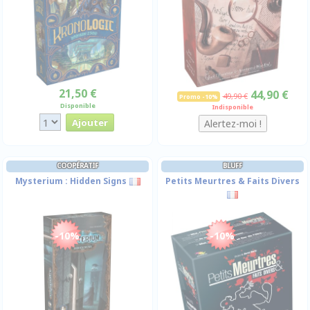
21,50 €
44,90 €
49,90 €
Promo -10%
Disponible
Indisponible
COOPÉRATIF
BLUFF
Mysterium : Hidden Signs
Petits Meurtres & Faits Divers
-10%
-10%