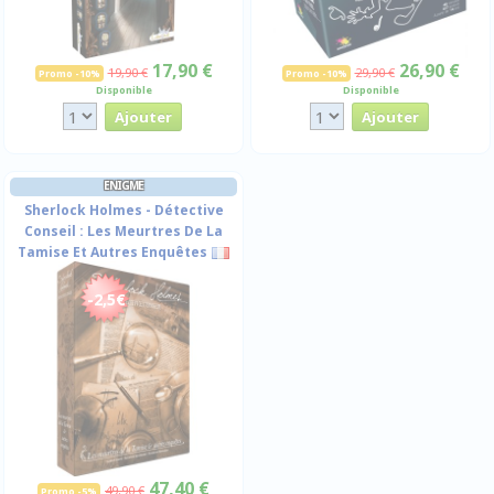
17,90 €
26,90 €
19,90 €
29,90 €
Promo -10%
Promo -10%
Disponible
Disponible
ENIGME
Sherlock Holmes - Détective
Conseil : Les Meurtres De La
Tamise Et Autres Enquêtes
-2,5€
47,40 €
49,90 €
Promo -5%