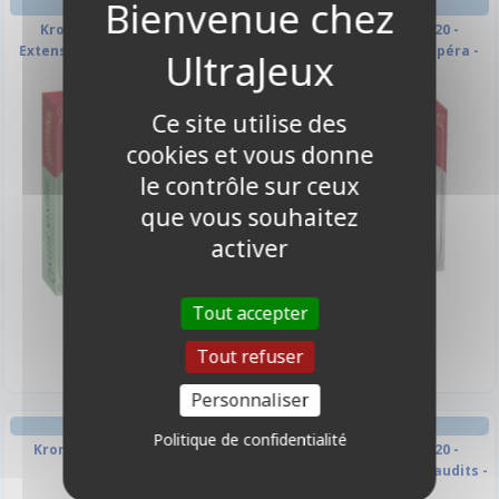
JEU DE CARTES
JEU DE CARTES
Kronologic - Paris 1920 -
Kronologic - Paris 1920 -
Extension L'Invité Mystère
Extension Panique à l'Opéra -
Scénario 4
Ce site utilise des
cookies et vous donne
le contrôle sur ceux
que vous souhaitez
activer
7,50 €
7,50 €
Tout accepter
Disponible
Disponible
Tout refuser
Personnaliser
JEU DE CARTES
JEU DE CARTES
Politique de confidentialité
Kronologic - Paris 1920
Kronologic - Paris 1920 -
Extension Les Amants Maudits -
Scénario 5