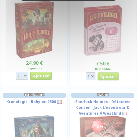
24,90 €
7,50 €
Disponible
Disponible
JEU DE CARTES
ENIGME
Kronologic - Babylon 2500
Sherlock Holmes - Détective
Conseil : Jack L’éventreur &
Aventures À West End
-10%