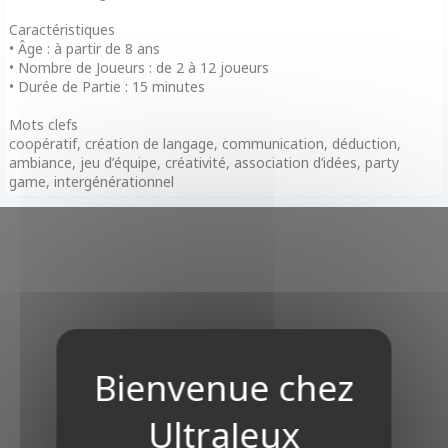
Caractéristiques
• Âge : à partir de 8 ans
• Nombre de Joueurs : de 2 à 12 joueurs
• Durée de Partie : 15 minutes
Mots clefs
coopératif, création de langage, communication, déduction,
ambiance, jeu d’équipe, créativité, association d’idées, party
game, intergénérationnel