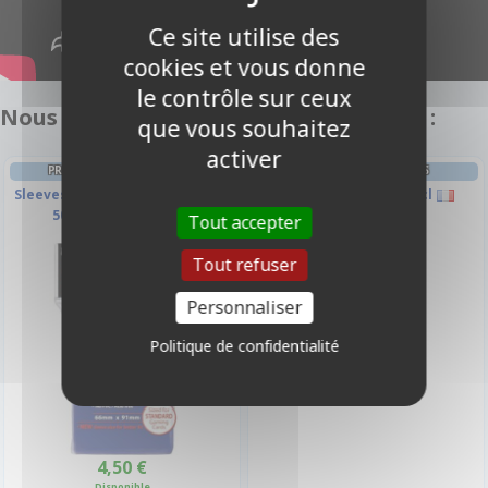
Ce site utilise des
cookies et vous donne
le contrôle sur ceux
Nous vous recommandons également :
que vous souhaitez
activer
PROTÈGES CARTES STANDARD
FRIANDISES & BOISSONS
Sleeves Ultra-pro Standard Par
Boisson - Canette 33cl
50 Bleu Foncé Matte
Tout accepter
2,00 €
Tout refuser
Disponible en Magasin
Personnaliser
Politique de confidentialité
4,50 €
Disponible