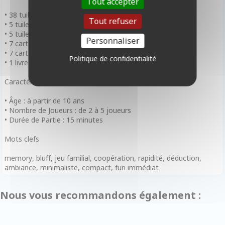
Tout accepter
• 38 tuiles Direction
Tout refuser
• 5 tuiles Perdu
• 5 tuiles Score
Personnaliser
• 7 cartes Étage
• 7 cartes Danger
Politique de confidentialité
• 1 livret de règles
Caractéristiques
• Âge : à partir de 10 ans
• Nombre de Joueurs : de 2 à 5 joueurs
• Durée de Partie : 15 minutes
Mots clefs
memory, bluff, jeu familial, coopération, rapidité, déduction,
ambiance, minimaliste, compact, fun immédiat
Nous vous recommandons également :