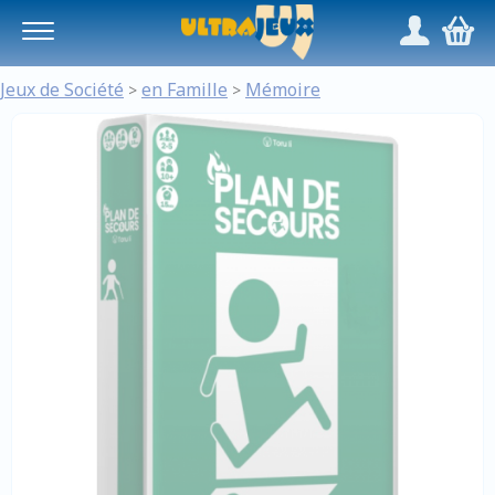
Panneau de gestion des cookies
/
,
Jeux de Société
en Famille
Mémoire
>
>