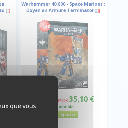
ta
Warhammer 40.000 - Space Marines :
uad
Doyen en Armure Terminator
-1,9€
 €
35,10 €
Promo -5%
37,00 €
ceux que vous
Disponible