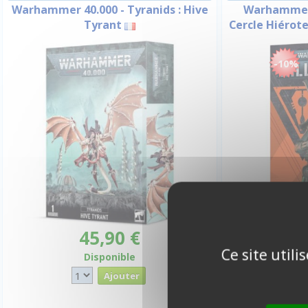
Warhammer 40.000 - Tyranids : Hive
Warhammer 4
Tyrant
Cercle Hiérot
-10%
45,90 €
Promo -10
Ce site util
Disponible