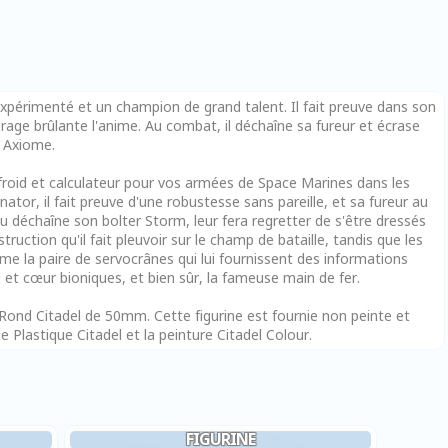
expérimenté et un champion de grand talent. Il fait preuve dans son
age brûlante l'anime. Au combat, il déchaîne sa fureur et écrase
, Axiome.
froid et calculateur pour vos armées de Space Marines dans les
r, il fait preuve d'une robustesse sans pareille, et sa fureur au
 déchaîne son bolter Storm, leur fera regretter de s'être dressés
ruction qu'il fait pleuvoir sur le champ de bataille, tandis que les
me la paire de servocrânes qui lui fournissent des informations
t cœur bioniques, et bien sûr, la fameuse main de fer.
Rond Citadel de 50mm. Cette figurine est fournie non peinte et
lastique Citadel et la peinture Citadel Colour.
FIGURINE