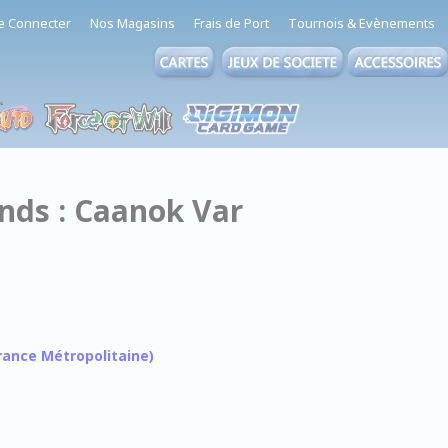
e Connecter
Nos Magasins
Frais de Port
Tournois & Evènements
nds : Caanok Var
 France Métropolitaine)