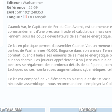
Editeur :
Warhammer
Référence :
55-59
EAN :
5011921248353
Langue :
En Français
Caanok Var, le Capitaine de Fer du Clan Avernii, est un meneur 
commandement d'une précision froide et calculatrice, mais une r
l'ennemi sous les coups dévastateurs de sa masse énergétique
Ce kit en plastique permet d'assembler Caanok Var, un meneur 
parties de Warhammer 40,000. Engoncé dans son armure Terminato
combat, quand il balaie ses ennemis de sa masse énergétique ou
sur son chemin. Les joueurs apprécieront à sa juste valeur la dest
peintres se régaleront des nombreux détails de sa figurine, com
tactiques ou ses nombreuses augmentations cybernétiques: œil e
Ce kit est composé de 25 éléments en plastique et de 1x Socle 
nécessite assemblage – nous recommandons d'employer la Colle P
S ET GEMMES
FIGURINE