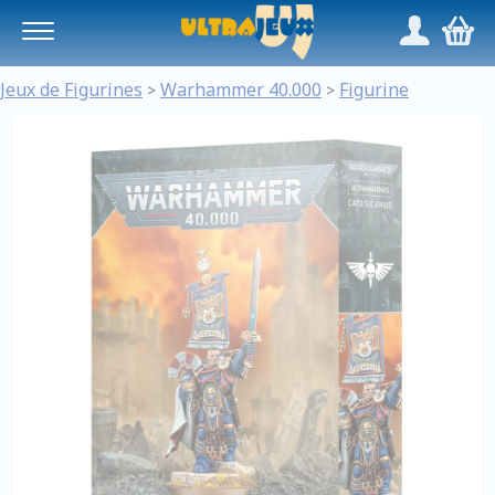
Panneau de gestion des cookies
/
,
Jeux de Figurines
Warhammer 40.000
Figurine
>
>