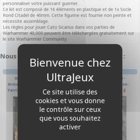
personnaliser votre puissant guerrier.
Ce kit est composé de 16 éléments en plastique et de 1x Socle
Rond Citadel de 40mm. Cette figurine est fournie non peinte et
nécessite assemblage.
Les règles pour jouer Cato Sicarius dans vos parties de
Warhammer 40,000 peuvent être téléchargées gratuitement sur
le site Warhammer Community.
Nous vous recommandons également :
FIGURINE
FIGURINE
Warhammer 40.000 -
Warhammer 40.000 -
Armageddon - Le Retour de
Armageddon - Bataillon :
Yarrick - Guerre sans fin
Adepta Sororitas
Ce site utilise des
cookies et vous donne
le contrôle sur ceux
que vous souhaitez
activer