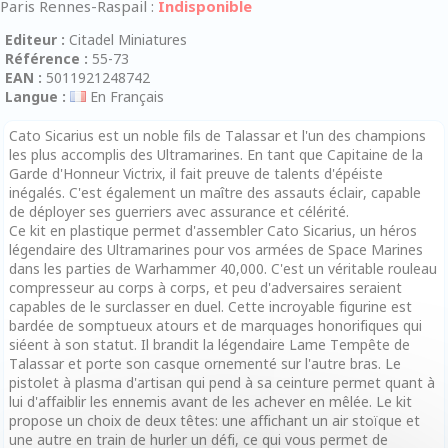
Paris Rennes-Raspail :
Indisponible
Editeur :
Citadel Miniatures
Référence :
55-73
EAN :
5011921248742
Langue :
En Français
Cato Sicarius est un noble fils de Talassar et l'un des champions
les plus accomplis des Ultramarines. En tant que Capitaine de la
Garde d'Honneur Victrix, il fait preuve de talents d'épéiste
inégalés. C'est également un maître des assauts éclair, capable
de déployer ses guerriers avec assurance et célérité.
Ce kit en plastique permet d'assembler Cato Sicarius, un héros
légendaire des Ultramarines pour vos armées de Space Marines
dans les parties de Warhammer 40,000. C'est un véritable rouleau
compresseur au corps à corps, et peu d'adversaires seraient
capables de le surclasser en duel. Cette incroyable figurine est
bardée de somptueux atours et de marquages honorifiques qui
siéent à son statut. Il brandit la légendaire Lame Tempête de
Talassar et porte son casque ornementé sur l'autre bras. Le
pistolet à plasma d'artisan qui pend à sa ceinture permet quant à
lui d'affaiblir les ennemis avant de les achever en mêlée. Le kit
propose un choix de deux têtes: une affichant un air stoïque et
une autre en train de hurler un défi, ce qui vous permet de