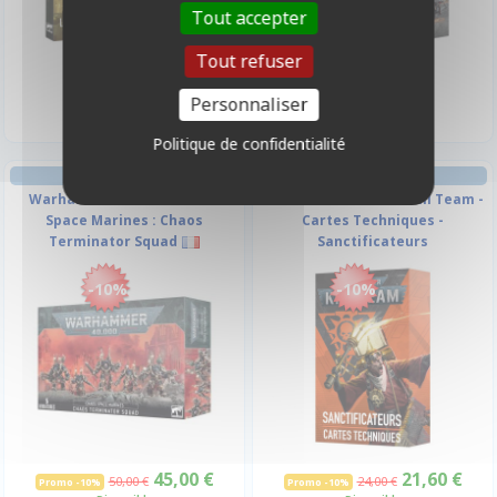
Tout accepter
Tout refuser
54,00 €
125,00 €
Disponible
Disponible
Personnaliser
Politique de confidentialité
FIGURINE
DÉS ET GEMMES
Warhammer 40.000 - Chaos
Warhammer 40.000 - Kill Team -
Space Marines : Chaos
Cartes Techniques -
Terminator Squad
Sanctificateurs
-10%
-10%
45,00 €
21,60 €
50,00 €
24,00 €
Promo -10%
Promo -10%