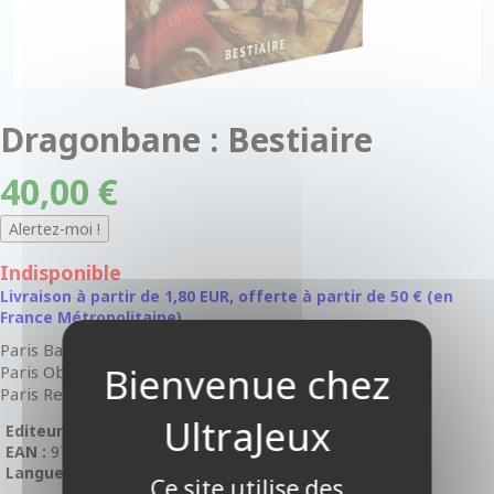
Dragonbane : Bestiaire
40,00 €
Indisponible
Livraison à partir de 1,80 EUR, offerte à partir de 50 € (en
France Métropolitaine)
Paris Bastille :
Indisponible
Paris Oberkampf :
Indisponible
Paris Rennes-Raspail :
Indisponible
Editeur :
Arkhane Asylum Publishing
EAN :
9782372553162
Langue :
En Français
Ce site utilise des