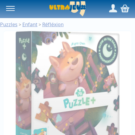
Panneau de gestion des cookies
/
,
Puzzles
Enfant
Réfléxion
>
>