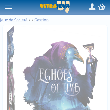
Panneau de gestion des cookies
/
,
Jeux de Société
Gestion
>
>