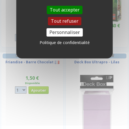
Tout accepter
Tout refuser
2,90 €
32,40 €
36,00 €
Promo -10%
Disponible
Indisponible
Personnaliser
Politique de confidentialité
FRIANDISES & BOISSONS
DECK BOX ET RANGEMENT
Friandise - Barre Chocolat
Deck Box Ultrapro - Lilas
1,50 €
Disponible