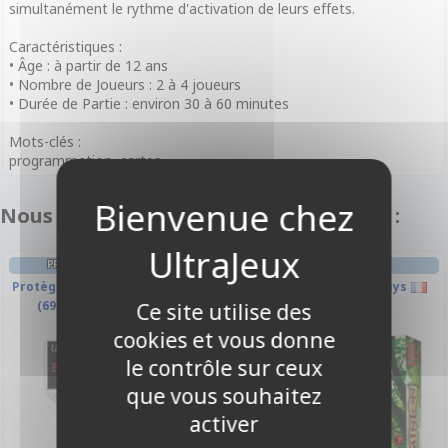
simultanément le rythme d'activation de leurs effets.
Caractéristiques :
• Âge : à partir de 12 ans
• Nombre de Joueurs : 2 à 4 joueurs
• Durée de Partie : environ 30 à 60 minutes
Mots-clés :
programmation, cartes,
Nous vous recommandons également :
PROTÈGES CARTES SPÉCIAUX
JEU DE CARTES
Protèges Cartes Taille Spéciale
Dominion - L'arrière Pays
(69x69mm) 50 Pièces
Ce site utilise des
cookies et vous donne
le contrôle sur ceux
-10%
que vous souhaitez
activer