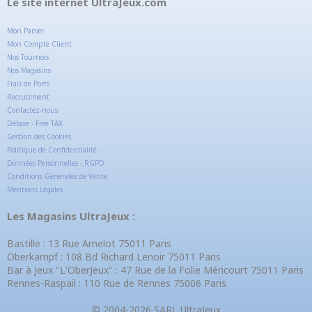
Le site internet UltraJeux.com
Mon Panier
Mon Compte Client
Nos Tournois
Nos Magasins
Frais de Ports
Recrutement
Contactez-nous
Détaxe - Free TAX
Gestion des Cookies
Politique de Confidentialité
Données Personnelles - RGPD
Conditions Générales de Vente
Mentions Légales
Les Magasins UltraJeux :
Bastille : 13 Rue Amelot 75011 Paris
Oberkampf : 108 Bd Richard Lenoir 75011 Paris
Bar à Jeux "L'OberJeux" : 47 Rue de la Folie Méricourt 75011 Paris
Rennes-Raspail : 110 Rue de Rennes 75006 Paris
© 2004-2026 SARL UltraJeux