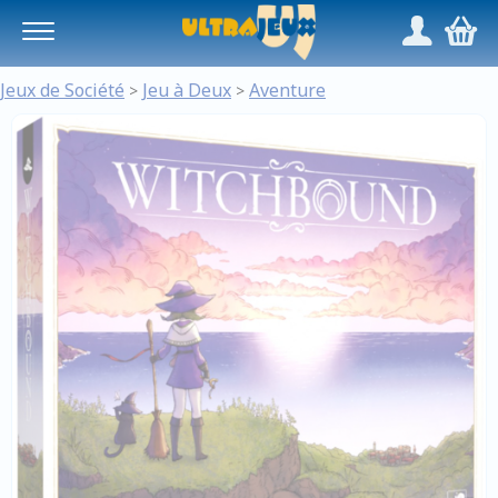
Panneau de gestion des cookies
/
,
Jeux de Société
Jeu à Deux
Aventure
>
>