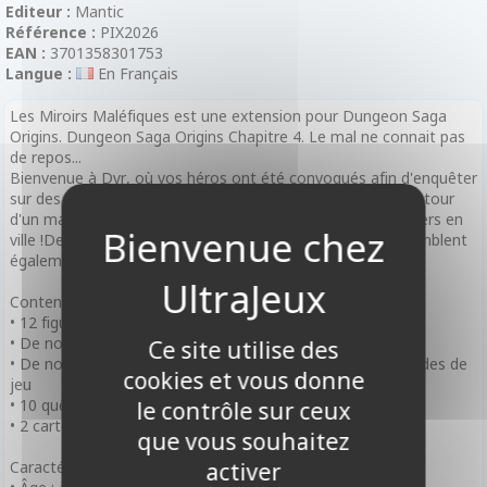
Editeur :
Mantic
Référence :
PIX2026
EAN :
3701358301753
Langue :
En Français
Les Miroirs Maléfiques est une extension pour Dungeon Saga
Origins. Dungeon Saga Origins Chapitre 4. Le mal ne connait pas
de repos...
Bienvenue à Dyr, où vos héros ont été convoqués afin d'enquêter
sur des rumeurs d'arcane interdites émanant de la grande tour
d'un mage. Prenez garde, vous n'êtes pas les seuls étrangers en
ville !De sinistres pillards de la Fraternité du Crépuscule semblent
également traquer ces sombres secrets...
Contenu :
• 12 figurines Monstre
• De nouvelles tuiles et jetons
Ce site utilise des
• De nouvelles cartes Explorations, Equipement, Sort et aides de
cookies et vous donne
jeu
• 10 quêtes fascinantes
le contrôle sur ceux
• 2 cartes Boss
que vous souhaitez
Caractéristiques :
activer