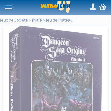
Panneau de gestion des cookies
/
,
Jeux de Société
Initié
Jeu de Plateau
>
>