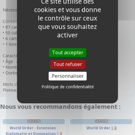
Ce site utilise des
cookies et vous donne
Nécessite le jeu de base World Order.
le contrôle sur ceux
Contenu :
que vous souhaitez
• 87 cartes
• 50 cubes en bois
activer
• 6 cartes Projet
• 1 livret de règles
Tout accepter
Caractéristiques
• Âge : à partir de 14 ans
Tout refuser
• Nombre de Joueurs 2 à 4 joueurs
• Durée de Partie : 45 minutes par joueur
Personnaliser
Mots clefs
Politique de confidentialité
Plateau, Ressources, Tuiles
Nous vous recommandons également :
GESTION
GESTION
World Order - Extension :
World Order
Diplomatie et Domination