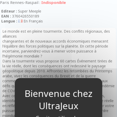
Paris Rennes-Raspail :
Indisponible
Editeur :
Super Meeple
EAN :
3760426550189
Langue :
En Français
Le monde est en pleine tourmente. Des conflits régionaux, des
alliances
changeantes et de nouveaux accords économiques menacent
l’équilibre des forces politiques sur la planète. En cette période
incertaine, parviendrez-vous à mener votre puissance à
l’hégémonie mondiale ?
Dans la tourmente vous propose 60 cartes Événement tirées de
la vie réelle, dont les conséquences ont redessiné le paysage
géopolitique depuis 2010. Affrontez les retombées du Printemps
arabe, vivez les conséquences du Brexit et de la guerre
commerciale entre les États-Unis et la Chine, et répondez aux
défis que représentent la montée de l’État Islamique, la pandémie
de COVID-19 et l’invasion de l’Ukraine par la Russie.
Avec cette extension, vous devrez répondre à des menaces,
identifier des opportunités et simuler les scénarios de la vie réelle
en réfléchissant soigneusement à vos décisions pour guider votre
puissance à travers les courants changeants d’un nouvel ordre
mondial.