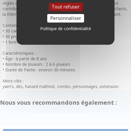
règles sont assimilées en 2 minutes et les textes d’ambiance
Tout refuser
contribuent à l’immersion dans le thème. Testé avec des enfants,
la thématique ne pose aucun problème et ils en redemandent.
Personnaliser
Contenu :
Politique de confidentialité
• 30 cartes
• 30 protège-cartes
• 1 livret de règles
Caractéristiques :
• Âge : à partir de 8 ans
• Nombre de Joueurs : 2 à 6 joueurs
• Durée de Partie : environ 30 minutes
Mots-clés :
yam's, dés, hasard maîtrisé, combo, personnages, extension
Nous vous recommandons également :