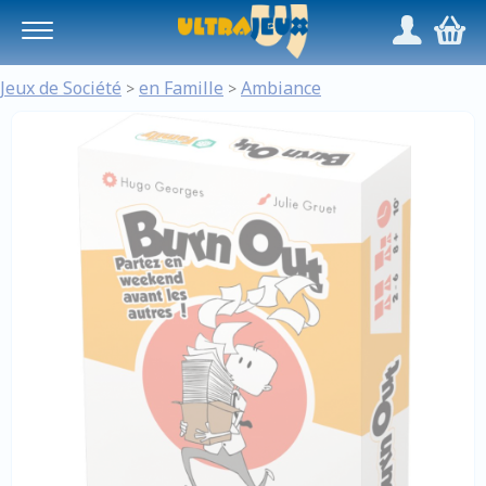
Panneau de gestion des cookies
/
,
Jeux de Société
en Famille
Ambiance
>
>