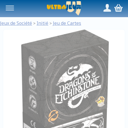
Panneau de gestion des cookies
/
,
Jeux de Société
Initié
Jeu de Cartes
>
>