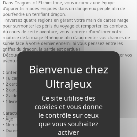
Dans Dragons of Etchinstone, vous incarnez une équipe
d’apprentis mages engagés dans un dangereux périple afin de
pourfendre un terrifiant dragon.
Traversez quatre régions en gérant votre main de cartes Mage
pour surmonter les périls du voyage et remporter les combats.
Au cours de cette aventure, vous tenterez d’améliorer votre
maîtrise de la magie éthérique afin d’augmenter vos chances de
survie face à votre dernier ennemi. Si vous périssez entre les
griffes du dragon, la partie est perdue !
Découvrez deux extensions Boréval et Siège pour compléter vos
aventures !
Contenu
• 16 cartes Mage
• 2 cartes Région
• 2 cartes Dragon
• 2 aides de jeu
Ce site utilise des
• 1 livret de règles
cookies et vous donne
Caractéristiques
le contrôle sur ceux
• Âge : à partir de 14 ans
que vous souhaitez
• Nombre de Joueurs : 1 joueur
• Durée de Partie : 30 minutes
activer