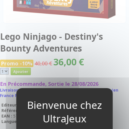
Lego Ninjago - Destiny's
Bounty Adventures
36,00 €
Promo -10%
40,00 €
En Précommande, Sortie le 28/08/2026
Livraison à partir de 1,80 EUR, offerte à partir de 50 € (en
France Métropolitaine)
Editeur :
Dotted Games
Référence :
DOTGM30101FR
EAN :
5704339007444
Langue :
En Français