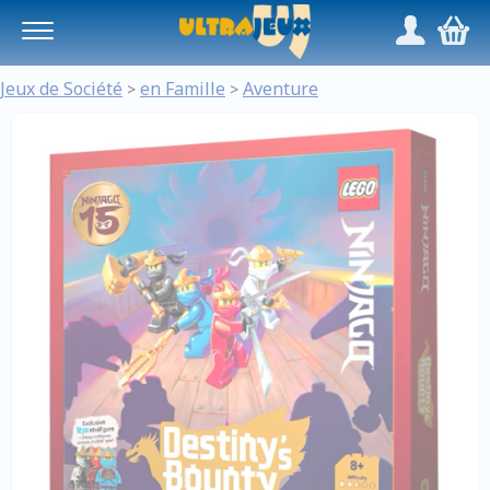
Panneau de gestion des cookies
/
,
Jeux de Société
en Famille
Aventure
>
>