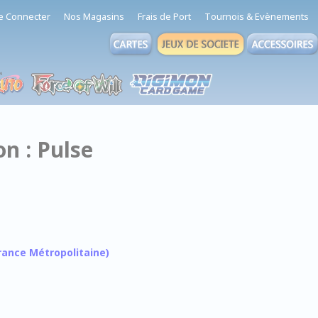
e Connecter
Nos Magasins
Frais de Port
Tournois & Evènements
n : Pulse
 France Métropolitaine)