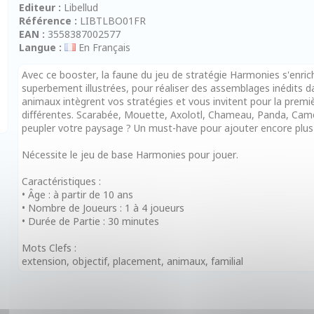
Editeur :
Libellud
Référence :
LIBTLBO01FR
EAN :
3558387002577
Langue :
En Français
Avec ce booster, la faune du jeu de stratégie Harmonies s'enri
superbement illustrées, pour réaliser des assemblages inédits da
animaux intègrent vos stratégies et vous invitent pour la premiè
différentes. Scarabée, Mouette, Axolotl, Chameau, Panda, Camél
peupler votre paysage ? Un must-have pour ajouter encore plus d
Nécessite le jeu de base Harmonies pour jouer.
Caractéristiques :
• Âge : à partir de 10 ans
• Nombre de Joueurs : 1 à 4 joueurs
• Durée de Partie : 30 minutes
Mots Clefs :
extension, objectif, placement, animaux, familial