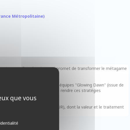
 France Métropolitaine)
ne toute nouvelle mécanique qui promet de transformer le métagame
rcement majeur (power up) aux équipes "Glowing Dawn" (issue de
VERS), vous permettant de rendre ces stratégies
ceux que vous
s convoitée, l'"Ultimate Rare" (UR), dont la valeur et le traitement
identialité