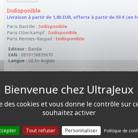
Indisponible
Livraison à partir de 1,80 EUR, offerte à partir de 50 € (en
Paris Bastille :
Indisponible
Paris Oberkampf :
Indisponible
Paris Rennes-Raspail :
Indisponible
Editeur :
Bandai
EAN :
0810158839670
Langue :
En Anglais
Dual Revolution : Le set BT25 lance l'ère des "Dual Cards", u
du JCC Digimon.
Renforcement des Factions : Cette extension apporte un renfo
DIGIMON BEATBREAK) et "DATS" (de DIGIMON DATA SQUAD / SA
compétitives.
ise des cookies et vous donne le contrôle sur 
souhaitez activer
Nouvelle Rareté Ultime : Le set introduit une nouvelle rareté trè
sont supérieurs aux cartes Super Rare (SR).
ccepter
Tout refuser
Personnaliser
Politique de conf