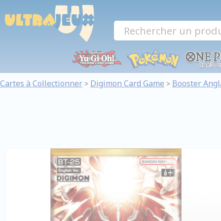
Panneau de gestion des cookies
Cartes à Collectionner
Digimon Card Game
Booster Angl
>
>