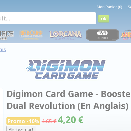
Mon Panier (0)
S
ais
Digimon Card Game - Booster 
Dual Revolution (En Anglais) 
4,20 €
Promo -10%
4,65 €