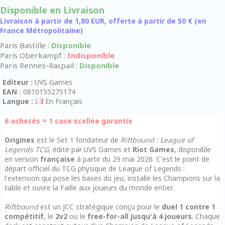
Disponible en Livraison
Livraison à partir de 1,80 EUR, offerte à partir de 50 € (en
France Métropolitaine)
Paris Bastille :
Disponible
Paris Oberkampf :
Indisponible
Paris Rennes-Raspail :
Disponible
Editeur :
UVS Games
EAN :
0810155275174
Langue :
En Français
6 achetés = 1 case scellée garantie
Origines
est le Set 1 fondateur de
Riftbound : League of
Legends TCG
, édité par UVS Games et
Riot Games
, disponible
en version
française
à partir du 29 mai 2026. C'est le point de
départ officiel du TCG physique de League of Legends :
l'extension qui pose les bases du jeu, installe les Champions sur la
table et ouvre la Faille aux joueurs du monde entier.
Riftbound
est un JCC stratégique conçu pour le
duel 1 contre 1
compétitif
, le
2v2
ou le
free-for-all jusqu'à 4 joueurs
. Chaque