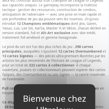
deck est construit autour d'un Champion de League of Legends
aux capacités uniques. Le gameplay récompense la maîtrise
tactique : gestion des ressources, construction de combos,
anticipation de l'adversaire — avec une prise en main rapide et
une profondeur de jeu qui pousse vers les tournois.
Origines
introduit
12 Champions emblématiques
dont Jinx, Garen,
Yasuo, Lux, Lee Sin, Kai'Sa, Master Yi et Viktor, chacun décliné en
version standard, foil et
Alt-Art exclusive
avec skin inédit,
traitement foil amélioré et gemme hexagonale.
Le pool du set est l'un des plus riches du jeu :
298 cartes
principales
, auxquelles s'ajoutent
12 cartes Overnumbered
et
12 cartes Signées
— des pièces ultra-premium illustrées par les
artistes les plus renommés de l'histoire de League of Legends,
pour un total de
322 cartes à collectionner
. À chaque
ouverture, joueurs et collectionneurs peuvent espérer des cartes
Épiques, des Overnumbered ou une Signée — la rareté maximale
de l'extension.
Pull rates garantis par display :
plus de
6 cartes Épiques
en
moyenne • plus de
2 cartes Alt-Art
en moyenne
Ce display contient :
-
24 boosters
Riftbound Set 1 : Origines en français (336 cartes