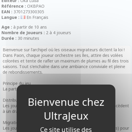
Editeur :
Oka Luda
Référence :
OKBPAO
EAN :
3701273300305
Langue :
En Français
Age :
à partir de 10 ans
Nombre de Joueurs :
2 à 4 joueurs
Durée :
30 minutes
Bienvenue sur l’archipel où les oiseaux migrateurs dictent la loi !
Dans Paon, chaque joueur orchestre ses îles, attire des volées
colorées et tente de rafler un maximum de plumes au fil des trois
saisons. Tout s’enchaîne dans une ambiance conviviale et pleine
de rebondissements.
Principe du jeu
La partie se déroule en trois manches, appelées "Saisons".
Distribution et Draft
Les joueurs reçoivent des cartes "Oiseau" et "Île", puis procèdent
à un draft.
Migration
Les joueurs posent des îles (ou améliorent celles existantes) pour
Ce site utilise des