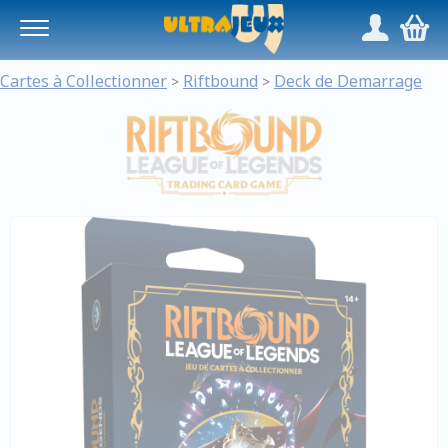
Panneau de gestion des cookies
/
,
Cartes à Collectionner
Riftbound
Deck de Demarrage
>
>