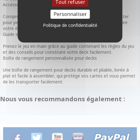
Tout refuser
Accessoires
Personnaliser
Comprend un tapis de jeu en papier grand format, un booster
pour personnaliser votre deck et des conseils pour construire
Politique de confidentialité
votre deck.
Guide inclus
Prenez le jeu en main grâce au guide contenant les règles du jeu
et des conseils pour construire votre deck facilement.
Boîte de rangement personnalisée pour decks
Une boîte de rangement pour decks durable et pliable, livrée à
plat et facile à assembler, qui protège vos cartes et vous permet
de les transporter facilement.
Nous vous recommandons également :