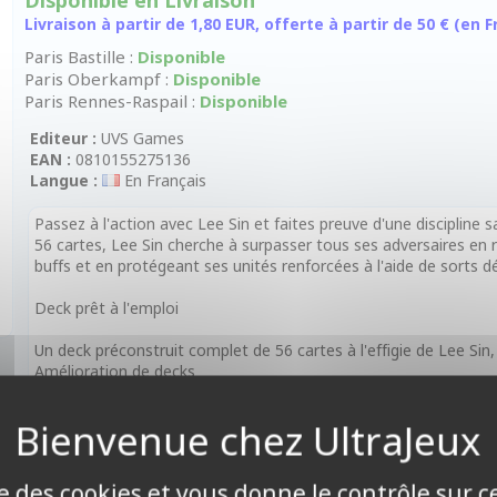
Disponible en Livraison
Livraison à partir de 1,80 EUR, offerte à partir de 50 € (en
Paris Bastille :
Disponible
Paris Oberkampf :
Disponible
Paris Rennes-Raspail :
Disponible
Editeur :
UVS Games
EAN :
0810155275136
Langue :
En Français
Passez à l'action avec Lee Sin et faites preuve d'une discipline
56 cartes, Lee Sin cherche à surpasser tous ses adversaires en
buffs et en protégeant ses unités renforcées à l'aide de sorts 
Deck prêt à l'emploi
Un deck préconstruit complet de 56 cartes à l'effigie de Lee Sin
Amélioration de decks
Comprend 3 cartes rares offrant une progression claire pour amél
débutants comme pour les vétérans.
Accessoires
ise des cookies et vous donne le contrôle sur 