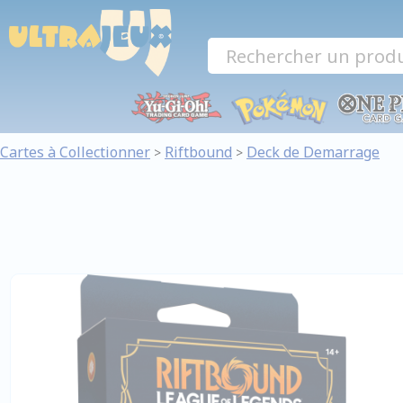
Panneau de gestion des cookies
Cartes à Collectionner
Riftbound
Deck de Demarrage
>
>