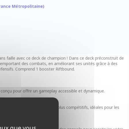
 France Métropolitaine)
 sans faille avec ce deck de champion ! Dans ce deck préconstruit de
 remportant des combats, en améliorant ses unités grâce à des
défensifs. Comprend 1 booster Riftbound.
, conçu pour offrir un gameplay accessible et dynamique.
iorer vos decks et les rendre plus compétitifs, idéales pour les
ceux que vous