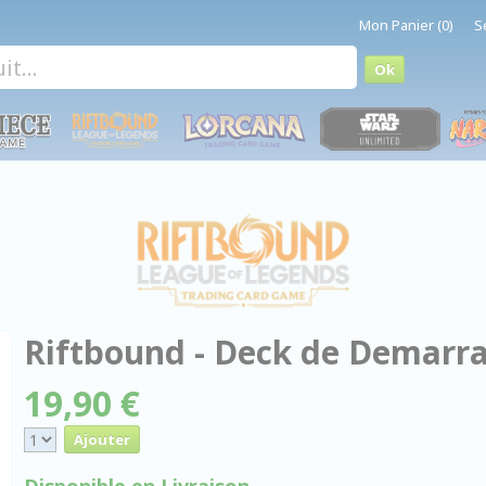
Mon Panier (0)
S
Riftbound - Deck de Demarrag
19,90 €