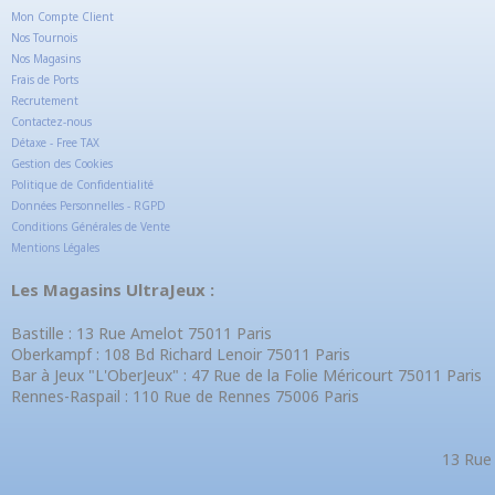
Mon Compte Client
Nos Tournois
Nos Magasins
Frais de Ports
Recrutement
Contactez-nous
Détaxe - Free TAX
Gestion des Cookies
Politique de Confidentialité
Données Personnelles - RGPD
Conditions Générales de Vente
Mentions Légales
Les Magasins UltraJeux :
Bastille : 13 Rue Amelot 75011 Paris
Oberkampf : 108 Bd Richard Lenoir 75011 Paris
Bar à Jeux "L'OberJeux" : 47 Rue de la Folie Méricourt 75011 Paris
Rennes-Raspail : 110 Rue de Rennes 75006 Paris
13 Rue