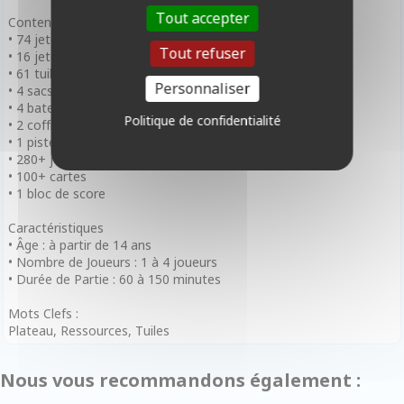
Tout accepter
Contenu :
• 74 jetons animaux en bois
Tout refuser
• 16 jetons joueurs
• 61 tuiles jungle
Personnaliser
• 4 sacs en tissu
• 4 bateaux cartonnés
Politique de confidentialité
• 2 coffres à jetons
• 1 piste cascade
• 280+ jetons ressources
• 100+ cartes
• 1 bloc de score
Caractéristiques
• Âge : à partir de 14 ans
• Nombre de Joueurs : 1 à 4 joueurs
• Durée de Partie : 60 à 150 minutes
Mots Clefs :
Plateau, Ressources, Tuiles
Nous vous recommandons également :