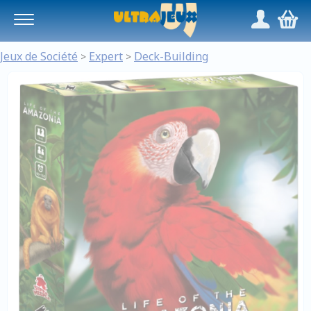
Panneau de gestion des cookies
/
,
Jeux de Société
Expert
Deck-Building
>
>