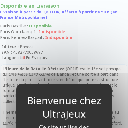
Disponible en Livraison
Livraison à partir de 1,80 EUR, offerte à partir de 50 € (en
France Métropolitaine)
Paris Bastille :
Disponible
Paris Oberkampf :
Indisponible
Paris Rennes-Raspail :
Indisponible
Editeur :
Bandai
EAN :
4582770058697
Langue :
En Français
L'Heure de la Bataille Décisive
(OP16) est le 16e set principal
du
One Piece Card Game
de Bandai, et une sortie à part dans
l'histoire du jeu — tant pour son thème que pour sa structure
unique. Ce display de 24 boosters en version
française
est le
format idéal pour plonger pleinement dans cette extension
particulièrement attendue par les joueurs compétitifs et les
collectionneurs.
Thème principal : l'arc Marineford
— Le set OP16 place au
cœur de l'action le légendaire affrontement entre
Monkey D.
Luffy, Portgas D. Ace
et
les amiraux de la Marine
à Marineford.
Ce site utilise des