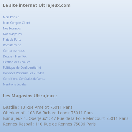
Le site internet UltraJeux.com
Mon Panier
Mon Compte Client
Nos Tournois
Nos Magasins
Frais de Ports
Recrutement
Contactez-nous
Détaxe - Free TAX
Gestion des Cookies
Politique de Confidentialité
Données Personnelles - RGPD
Conditions Générales de Vente
Mentions Légales
Les Magasins UltraJeux :
Bastille : 13 Rue Amelot 75011 Paris
Oberkampf : 108 Bd Richard Lenoir 75011 Paris
Bar à Jeux "L'OberJeux" : 47 Rue de la Folie Méricourt 75011 Paris
Rennes-Raspail : 110 Rue de Rennes 75006 Paris