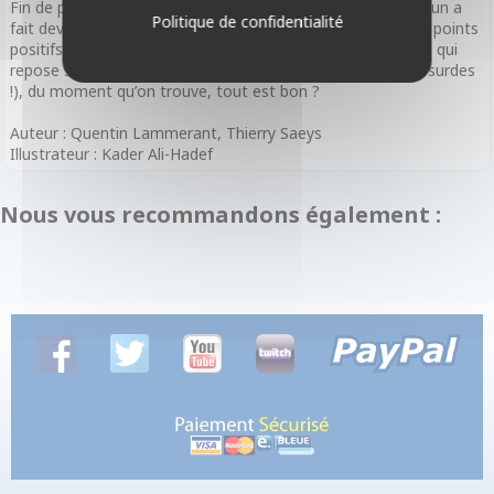
Fin de partie et victoire : La partie s'achève après que chacun a
Politique de confidentialité
fait deviner son association. Le but est de cumuler plus de points
positifs que de points négatifs. C'est une victoire collective qui
repose sur votre capacité à créer des liens logiques (ou absurdes
!), du moment qu’on trouve, tout est bon ?
Auteur : Quentin Lammerant, Thierry Saeys
Illustrateur : Kader Ali-Hadef
Nous vous recommandons également :