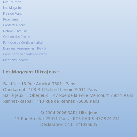
Nos Tournois
Nos Magasins
Frais de Ports
Recrutement
Contactez-nous
Détaxe - Free TAX
Gestion des Cookies
Politique de Confidentialité
Données Personnelles - RGPD
Conditions Générales de Vente
Mentions Légales
Les Magasins UltraJeux :
Bastille : 13 Rue Amelot 75011 Paris
Oberkampf : 108 Bd Richard Lenoir 75011 Paris
Bar à Jeux "L'OberJeux" : 47 Rue de la Folie Méricourt 75011 Paris
Rennes-Raspail : 110 Rue de Rennes 75006 Paris
© 2004-2026 SARL UltraJeux
13 Rue Amelot 75011 Paris - RCS PARIS 477 974 711 -
Déclaration CNIL n°1036645