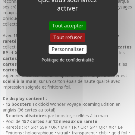
reconnaissable. Dans
Wonder Voyage
, Simone Legno embarque
ses créatures dans un train fantastique qui traverse des paysages
activer
imaginaires mêlant références japonaises, européennes et
oniriques — une invitation au voyage autant visuelle que
collector.
Tout accepter
Avec
157 cartes différentes
réparties sur
12 niveaux de
Tout refuser
rareté
,
Wonder Voyage Roaming Edition
est l'une des
collections Kayou les plus riches en finitions premium. Les
cartes
Personnaliser
BP
et
XR
sont les ultra-raretés absolues du set, tandis que les
cartes QR
(Quest Rare, illustrations chibi interactives), les
Politique de confidentialité
cartes SP
aux effets vitrail, les
cartes TR
transparentes et les
cartes CR
(Cloud Rare) offrent à chaque ouverture une
expérience visuelle unique et spectaculaire. Chaque booster est
scellé à la main
, sur un carton épais de haute qualité avec
impression soignée et finitions foil.
Ce display contient :
-
12 boosters
Tokidoki Wonder Voyage Roaming Edition en
anglais (96 cartes au total)
-
8 cartes aléatoires
par booster, scellées à la main
- Pool de
157 cartes
sur
12 niveaux de rareté
- Raretés : R • SR • SSR • UR • MR • TR • CR • SP • QR • XR • BP
- Finitions : holographique • vitrail • transparent • chibi • gold foil •