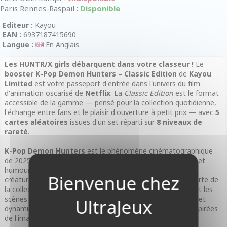
Paris Rennes-Raspail :
Disponible
Editeur :
Kayou
EAN :
6937187415690
Langue :
En Anglais
Les HUNTR/X girls débarquent dans votre classeur !
Le
booster K-Pop Demon Hunters – Classic Edition
de
Kayou
Limited
est votre passeport d'entrée dans l'univers du film
d'animation oscarisé de
Netflix
. La
Classic Edition
est le format
accessible de la gamme — pensé pour la collection quotidienne,
l'échange entre fans et le plaisir d'ouverture à petit prix — avec
5
cartes aléatoires
issues d'un set réparti sur
8 niveaux de
rareté
.
K-Pop Demon Hunters
est le phénomène cinématographique
de 2025 : un film d'animation Netflix mêlant K-Pop, action et
humour noir, dont l'univers mêle concerts spectaculaires,
créatures démoniaques et girl group légendaire. Chaque carte de
la collection
Classic Edition
réinterprète les personnages et les
scènes iconiques du film dans un style graphique moderne et
dynamique, aux couleurs vives et aux finitions premium inspirées
de l'imagerie K-Pop.