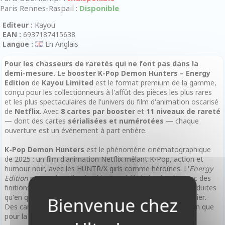
Paris Rennes-Raspail :
Disponible
Editeur :
Kayou
EAN :
6937187415638
Langue :
En Anglais
Pour les chasseurs de raretés qui ne font pas dans la
demi-mesure.
Le
booster K-Pop Demon Hunters – Energy
Edition
de
Kayou Limited
est le format premium de la gamme,
conçu pour les collectionneurs à l'affût des pièces les plus rares
et les plus spectaculaires de l'univers du film d'animation oscarisé
de
Netflix
. Avec
8 cartes par booster
et
11 niveaux de rareté
— dont des cartes
sérialisées et numérotées
— chaque
ouverture est un événement à part entière.
K-Pop Demon Hunters
est le phénomène cinématographique
de 2025 : un film d'animation Netflix mêlant K-Pop, action et
humour noir, avec les HUNTR/X girls comme héroïnes. L'
Energy
Edition
pousse la collection bien au-delà de la Classic, avec des
finitions inédites et des raretés dont certaines ne sont produites
qu'en quelques centaines d'exemplaires dans le monde entier.
Des cartes conçues autant pour la collection et l'exposition que
pour la valeur à long terme sur le marché secondaire.