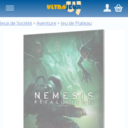
Panneau de gestion des cookies
/
,
Jeux de Société
Aventure
Jeu de Plateau
>
>