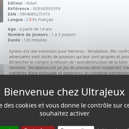
Editeur :
Rebel
Référence :
REBNERE05FR
EAN :
5904689275474
Langue :
En Français
Age :
à partir de 14 ans
Nombre de Joueurs :
1 à 5 joueurs
Durée :
120 minutes
Xyriens est une extension pour Nemesis : Retaliation. Elle confr
adversaires sont dotés de pouvoirs qui leur sont propres et po
déclencher le compte à rebours de l'autodestruction de la base 
Nemesis : Retaliation est un jeu de plateau semi-coopératif. Da
membres d’une escouade et explorerez un complexe extraterrest
remplir les objectifs communs, mais aussi votre but personnel ? 
Les Xyriens sont dotés de pouvoirs qui représentent un énorme d
dans une autre pièce ! Ils peuvent avoir comme objectif de s’att
car ils peuvent déclencher l'autodestruction pour atteindre leur b
d’être touchés et réapparaitre à un tout autre moment. Ils font 
ise des cookies et vous donne le contrôle sur 
Enfin, les vaincre est si difficile que votre combat sera récompe
Nécessite la boîte de base Nemesis : Retaliation.
souhaitez activer
Contenu :
3 figurines, 8 jetons (trace, objet, etc.), 25 cartes (Exploration,