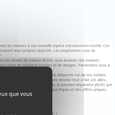
onte les marines à une nouvelle espèce extraterrestre hostile. Ces
ursuivent leurs propres objectifs. Les empêcherez-vous de
?
ns cet univers de science-fiction, vous incarnez des marines
re empli de créatures hostiles et de dangers. Parviendrez-vous à
Et surtout, survivrez-vous ?
éfi pour les marines. Ils peuvent téléporter l’un de vos soldats
aquer à vos propres ennemis, sans devenir tout à fait vos alliés,
ut. Lorsqu’ils sont pris pour cible, ils peuvent disparaitre plutôt que
subir à leurs cibles des dégâts spécifiques et des effets uniques.
ceux que vous
nsé par des artefacts uniques !
 Evénement, Activation, Objet, etc.)