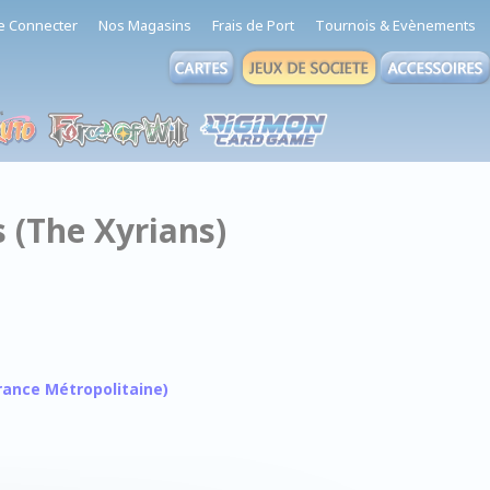
e Connecter
Nos Magasins
Frais de Port
Tournois & Evènements
s (The Xyrians)
 France Métropolitaine)