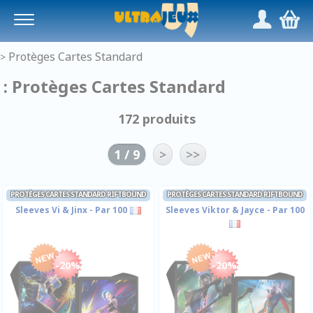
Panneau de gestion des cookies
/
,
Protèges Cartes Standard
>
: Protèges Cartes Standard
172 produits
1 / 9
>
>>
PROTÈGES CARTES STANDARD RIFTBOUND
PROTÈGES CARTES STANDARD RIFTBOUND
Sleeves Vi & Jinx - Par 100
Sleeves Viktor & Jayce - Par 100
-20%
-20%