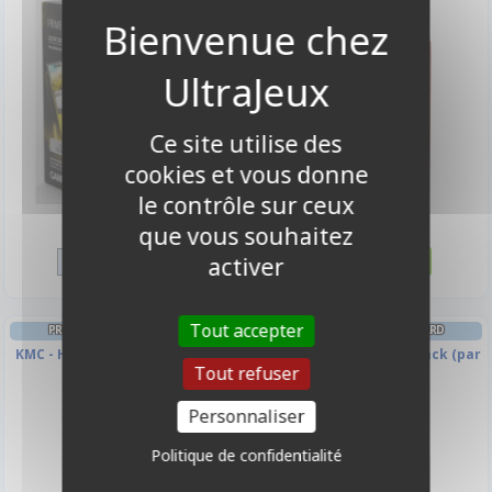
Ce site utilise des
cookies et vous donne
le contrôle sur ceux
7,50 €
9,90 €
que vous souhaitez
Disponible
Disponible
activer
Tout accepter
PROTÈGES CARTES STANDARD
PROTÈGES CARTES STANDARD
KMC - Hyper MAT PRO Blue (par
KMC - Hyper MAT PRO Black (par
Tout refuser
100)
100)
Personnaliser
Politique de confidentialité