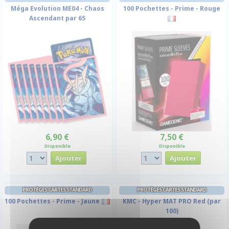
Méga Evolution ME04 - Chaos
100 Pochettes - Prime - Rouge
Ascendant par 65
6,90 €
7,50 €
Disponible
Disponible
PROTÈGES CARTES STANDARD
PROTÈGES CARTES STANDARD
100 Pochettes - Prime - Jaune
KMC - Hyper MAT PRO Red (par
100)