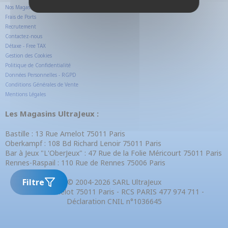
Nos Magasins
Frais de Ports
Recrutement
Contactez-nous
Détaxe - Free TAX
Gestion des Cookies
Politique de Confidentialité
Données Personnelles - RGPD
Conditions Générales de Vente
Mentions Légales
Les Magasins UltraJeux :
Bastille : 13 Rue Amelot 75011 Paris
Oberkampf : 108 Bd Richard Lenoir 75011 Paris
Bar à Jeux "L'OberJeux" : 47 Rue de la Folie Méricourt 75011 Paris
Rennes-Raspail : 110 Rue de Rennes 75006 Paris
Filtre
© 2004-2026 SARL UltraJeux
13 Rue Amelot 75011 Paris - RCS PARIS 477 974 711 -
Déclaration CNIL n°1036645