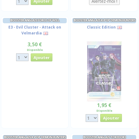
BOOSTER ANGLAIS FORCE OF WILL
BOOSTER ANGLAIS K-POP DEMON HUNTERS
E3 - Evil Cluster - Attack on
Classic Edition
Velmardia
3,50 €
Disponible
1,95 €
Disponible
BOOSTER ANGLAIS K-POP DEMON HUNTERS
BOOSTER ANGLAIS TOKIDOKI