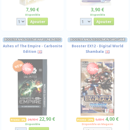
7,90 €
3,90 €
Disponible
Disponible
BOOSTER ANGLAIS STAR WARS UNLIMITED
BOOSTER ANGLAIS DIGIMON CARD GAME
Ashes of The Empire - Carbonite
Booster EX12 - Digital World
Edition
Shambala
-8%
-20%
22,90 €
4,00 €
24,90 €
5,00 €
Promo -8%
Promo -20%
Disponible
Disponible en Magasin