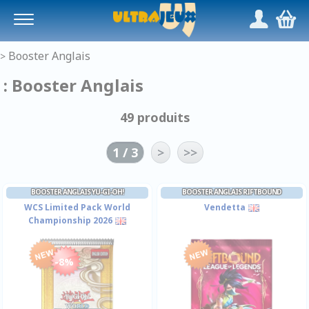
Panneau de gestion des cookies
/
,
Booster Anglais
>
: Booster Anglais
49 produits
1 / 3
>
>>
BOOSTER ANGLAIS YU-GI-OH!
BOOSTER ANGLAIS RIFTBOUND
WCS Limited Pack World
Vendetta
Championship 2026
-8%