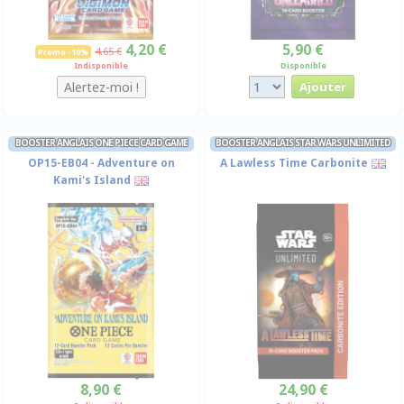
4,20 €
5,90 €
4,65 €
Promo -10%
Indisponible
Disponible
BOOSTER ANGLAIS ONE PIECE CARD GAME
BOOSTER ANGLAIS STAR WARS UNLIMITED
OP15-EB04 - Adventure on
A Lawless Time Carbonite
Kami's Island
8,90 €
24,90 €