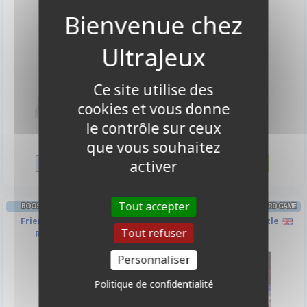
Ce site utilise des
cookies et vous donne
le contrôle sur ceux
3,90 €
1,95 €
que vous souhaitez
Disponible
Disponible
activer
Tout accepter
BOOSTER ANGLAIS MY LITTLE PONY
BOOSTER ANGLAIS ONE PIECE CARD GAME
Friendship Eternal Cards :
OP16 - The Time of Battle
Tout refuser
Rainbow Edition
Personnaliser
Politique de confidentialité