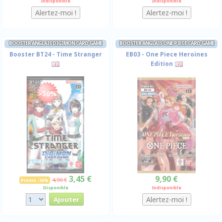
Indisponible
Indisponible
BOOSTER ANGLAIS DIGIMON CARD GAME
BOOSTER ANGLAIS ONE PIECE CARD GAME
Booster BT24 - Time Stranger
EB03 - One Piece Heroines
Edition
-30%
3,45 €
9,90 €
4,90 €
Promo -30%
Disponible
Indisponible