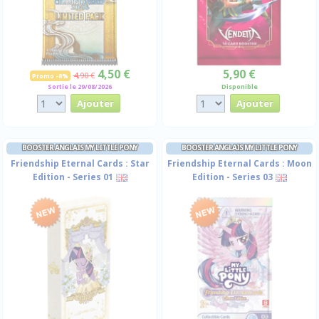
4,50 €
5,90 €
4,90 €
Promo -8%
Sortie le 29/08/2026
Disponible
BOOSTER ANGLAIS MY LITTLE PONY
BOOSTER ANGLAIS MY LITTLE PONY
Friendship Eternal Cards : Star
Friendship Eternal Cards : Moon
Edition - Series 01
Edition - Series 03