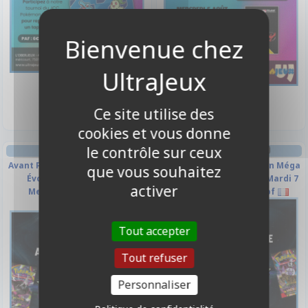
6,00 €
6,00 €
Sortie le 01/09/2026
Indisponible
Ce site utilise des
cookies et vous donne
le contrôle sur ceux
EVÉNEMENTS POKÉMON
EVÉNEMENTS POKÉMON
Avant Première Pokémon Méga
Avant Première Pokémon Méga
que vous souhaitez
Évolution - Nuit Noire -
Évolution - Nuit Noire - Mardi 7
activer
Mercredi 8 Juillet 19h -
Juillet 19h - Oberkampf
Oberkampf
Tout accepter
Tout refuser
Personnaliser