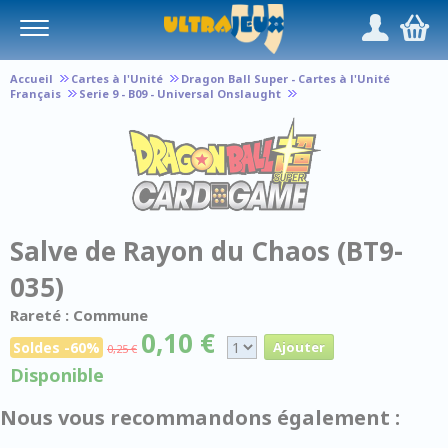
Panneau de gestion des cookies
/
,
Accueil
Cartes à l'Unité
Dragon Ball Super - Cartes à l'Unité
Français
Serie 9 - B09 - Universal Onslaught
Salve de Rayon du Chaos (BT9-
035)
Rareté : Commune
0,10 €
Soldes -60%
0,25 €
Disponible
Nous vous recommandons également :