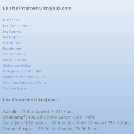
Le site internet UltraJeux.com
Mon Panier
Mon Compte Client
Nos Tournois
Nos Magasins
Frais de Ports
Recrutement
Contactez-nous
Détaxe - Free TAX
Gestion des Cookies
Politique de Confidentialité
Données Personnelles - RGPD
Conditions Générales de Vente
Mentions Légales
Les Magasins UltraJeux :
Bastille : 13 Rue Amelot 75011 Paris
Oberkampf : 108 Bd Richard Lenoir 75011 Paris
Bar à Jeux "L'OberJeux" : 47 Rue de la Folie Méricourt 75011 Paris
Rennes-Raspail : 110 Rue de Rennes 75006 Paris