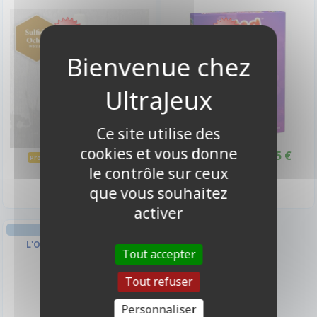
-11%
-10%
Ce site utilise des
cookies et vous donne
2,90 €
9,95 €
3,25 €
11,00 €
Promo -11%
Promo -10%
le contrôle sur ceux
Disponible
Disponible
que vous souhaitez
activer
L'OberJeux - Eau 50cl
Tout accepter
Tout refuser
1,50 €
Disponible en Magasin
Personnaliser