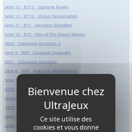
Serie 13 - BT13 - Supreme Rivalry
Serie 12 - BT12 - Vicious Rejuvenation
Serie 11 - B11 - Vermilion Bloodline
Serie 10 - B10 - Rise of the Unison Warrior
EB02 - Expansion Boosters 2
Serie 9 - B09 - Universal Onslaught
EB01 - Expansion Boosters
Serie 8 - B08 - Malicious Machinations
Serie 7 - B07 - Assault of the Saiyans
GE03 - Expansion Set - Série 6
Serie 6 - B06 - Destroyer Kings
TB03 - Clash of Fates
Serie 5 - B05 - Miraculous Revival
Ce site utilise des
Serie 4 - B04 - Colossal Warfare
cookies et vous donne